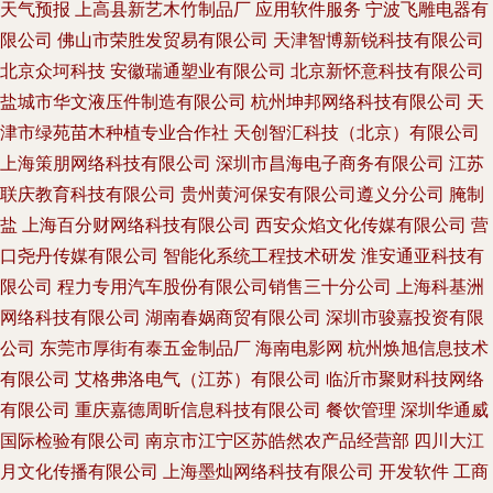
天气预报
上高县新艺木竹制品厂
应用软件服务
宁波飞雕电器有
限公司
佛山市荣胜发贸易有限公司
天津智博新锐科技有限公司
北京众坷科技
安徽瑞通塑业有限公司
北京新怀意科技有限公司
盐城市华文液压件制造有限公司
杭州坤邦网络科技有限公司
天
津市绿苑苗木种植专业合作社
天创智汇科技（北京）有限公司
上海策朋网络科技有限公司
深圳市昌海电子商务有限公司
江苏
联庆教育科技有限公司
贵州黄河保安有限公司遵义分公司
腌制
盐
上海百分财网络科技有限公司
西安众焰文化传媒有限公司
营
口尧丹传媒有限公司
智能化系统工程技术研发
淮安通亚科技有
限公司
程力专用汽车股份有限公司销售三十分公司
上海科基洲
网络科技有限公司
湖南春娲商贸有限公司
深圳市骏嘉投资有限
公司
东莞市厚街有泰五金制品厂
海南电影网
杭州焕旭信息技术
有限公司
艾格弗洛电气（江苏）有限公司
临沂市聚财科技网络
有限公司
重庆嘉德周昕信息科技有限公司
餐饮管理
深圳华通威
国际检验有限公司
南京市江宁区苏皓然农产品经营部
四川大江
月文化传播有限公司
上海墨灿网络科技有限公司
开发软件
工商